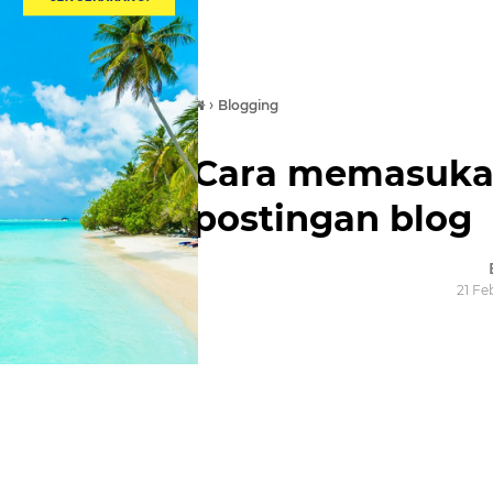
›
Blogging
Cara memasuka
postingan blog
21 Fe