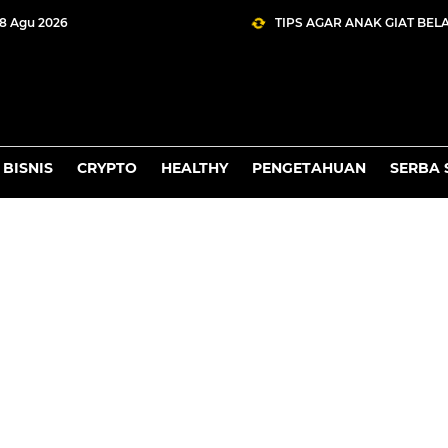
8 Agu 2026
MENGENAL JENIS PLASTIK 
“Serunya Belajar Masak Lew
Apa Penyebab Gigi Berluba
Problem Pendidikan di Indo
BISNIS
CRYPTO
HEALTHY
PENGETAHUAN
Cara Mengatasi Kantung Mata
SERBA 
Game Favorit HP Nokia Jadu
TIPS AGAR ANAK GIAT BEL