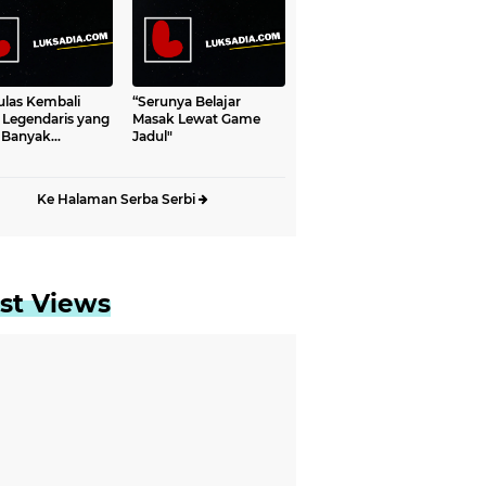
las Kembali
“Serunya Belajar
Legendaris yang
Masak Lewat Game
 Banyak
Jadul"
nkan Hingga Kini
Ke Halaman Serba Serbi
st Views