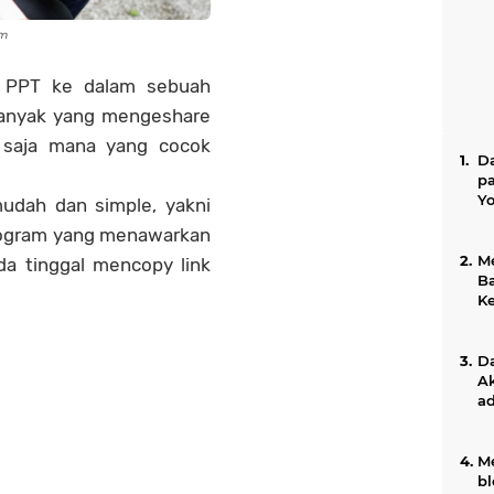
om
 PPT ke dalam sebuah
banyak yang mengeshare
i saja mana yang cocok
Da
pa
Y
udah dan simple, yakni
program yang menawarkan
Me
da tinggal mencopy link
B
Ke
Ge
Da
Ak
ad
M
bl