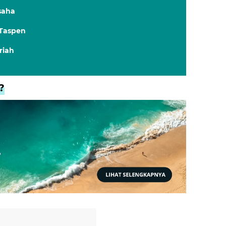
saha
 Taspen
riah
?