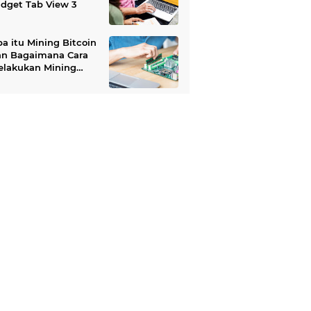
dget Tab View 3
a itu Mining Bitcoin
an Bagaimana Cara
elakukan Mining
tcoin?