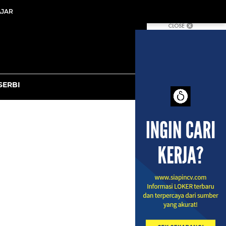
YANG ADA DI SEKITAR KITA
Mengulas Kembali Game Legendaris yang Masih Banyak Dimainkan Hingga Kini
at Game Jadul"
ng?
Cara Mengaktifkan Masa Aktif Axis Terbaru, Wajib Dicoba Bagi Yang Sering Lupa Isi Pulsa!!
nesia
 Panda, Cek ini!
SERBI
CARA MENDAPATKAN KUOTA GRATIS TRI DAN INDOSAT BIAR ENGGAK BOROS KUOTA!
l
AJAR