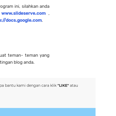
ogram ini, silahkan anda
i
www.slideserve.com
,
p://docs.google.com
.
uat teman- teman yang
ingan blog anda.
lupa bantu kami dengan cara klik
"LIKE"
atau