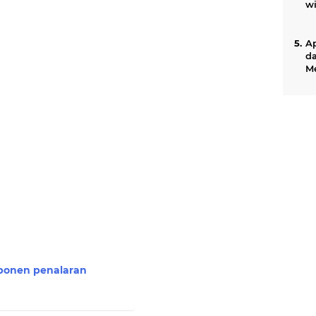
wi
Ap
d
M
Bi
ponen penalaran